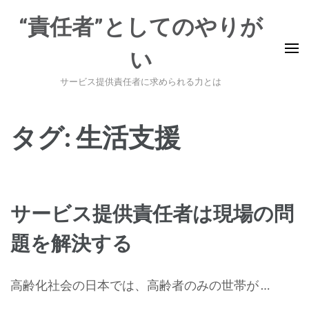
コ
“責任者”としてのやりが
ン
テ
い
ン
ツ
サービス提供責任者に求められる力とは
へ
ス
タグ:
生活支援
キ
ッ
プ
(Enter
サービス提供責任者は現場の問
を
押
題を解決する
す)
高齢化社会の日本では、高齢者のみの世帯が …